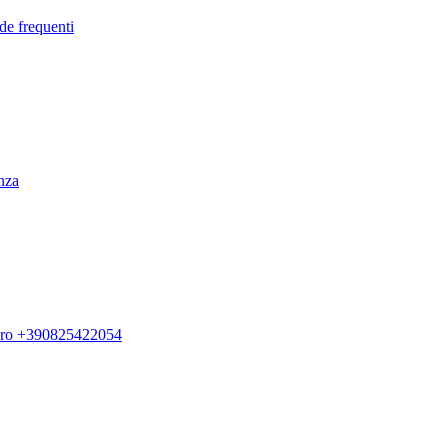
de frequenti
enza
ero +390825422054