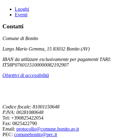
Luoghi
Eventi
Contatti
Comune di Bonito
Largo Mario Gemma, 15 83032 Bonito (AV)
IBAN da utilizzare esclusivamente per pagamenti TARI:
IT58P0760115100000082192907
Obiettivi di accessibilità
Codice fiscale: 81001150648
P.IVA: 00281080648
Tel: +390825422054
Fax: 0825422790
Email:
protocollo@comune.bonito.av.it
PEC:
comunebonito@pec.it