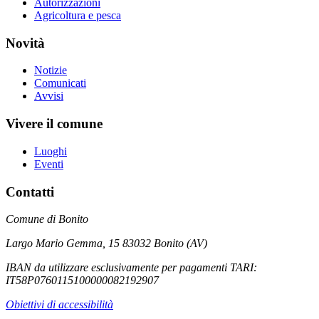
Autorizzazioni
Agricoltura e pesca
Novità
Notizie
Comunicati
Avvisi
Vivere il comune
Luoghi
Eventi
Contatti
Comune di Bonito
Largo Mario Gemma, 15 83032 Bonito (AV)
IBAN da utilizzare esclusivamente per pagamenti TARI:
IT58P0760115100000082192907
Obiettivi di accessibilità