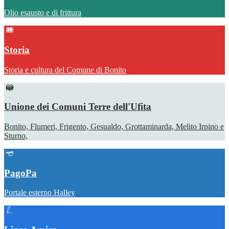
Olio esausto e di frittura
Storia
Storia e cultura del Comune di Bonito
Unione dei Comuni Terre dell'Ufita
Bonito, Flumeri, Frigento, Gesualdo, Grottaminarda, Melito Irpino e
Sturno,
PagoPa
Portale esterno Halley